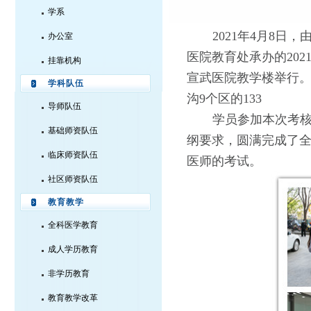
学系
2021
年
4
月
8
日，
办公室
医院教育处承办的
202
挂靠机构
宣武医院教学楼举行
学科队伍
沟
9
个区的
133
导师队伍
学员参加本次考
基础师资队伍
纲要求，圆满完成了
临床师资队伍
医师的考试。
社区师资队伍
教育教学
全科医学教育
成人学历教育
非学历教育
教育教学改革